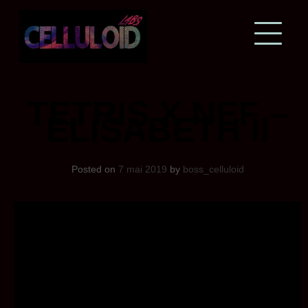
Skip
to
content
TETRIS X NEF –
ELISABETH II
Posted on
7 mai 2019
by
boss_celluloid