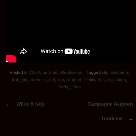
Posted in
Chef Opérateur
,
Réalisation
Tagged
clip
,
elisabeth
,
français
,
marseille
,
nef
,
rap
,
rappeur
,
réalisateur
,
réalisation
,
tetris
,
video
Navigation
Wilko & Ndy
Campagne Avignon
de
l’article
Tourisme