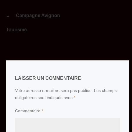
Navigation
Campagne Avignon
de
l’article
Tourisme
LAISSER UN COMMENTAIRE
Votre adresse e-mail ne sera pas publiée.
Les champs
obligatoires sont indiqués avec
*
Commentaire
*