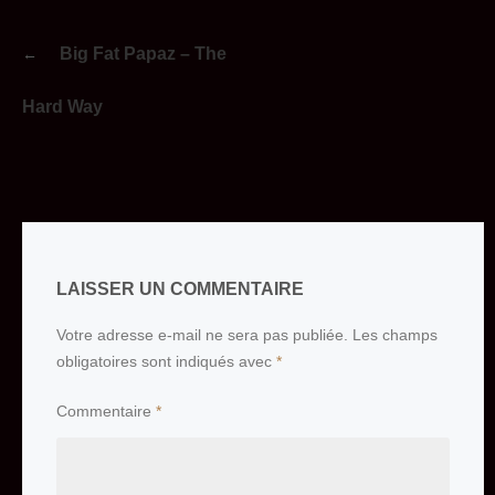
Navigation
Big Fat Papaz – The
de
l’article
Hard Way
LAISSER UN COMMENTAIRE
Votre adresse e-mail ne sera pas publiée.
Les champs
obligatoires sont indiqués avec
*
Commentaire
*