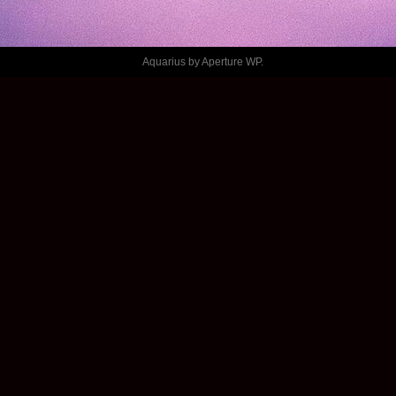
NDY – PAS 
L’TIME
Aquarius by
Aperture WP
.