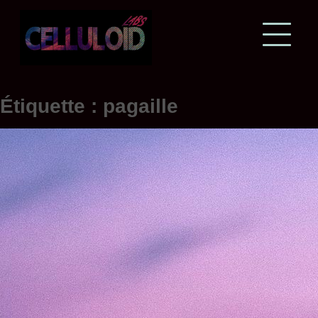
Skip
to
content
Étiquette :
pagaille
WILKO & 